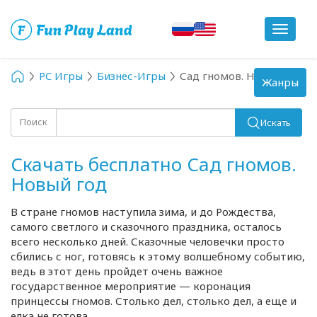
Toggle
navigat
PC Игры
Бизнес-Игры
Сад гномов. Новый год
Toggle
Жанры
navigation
Поиск
Искать
Скачать бесплатно Сад гномов.
Новый год
В стране гномов наступила зима, и до Рождества,
самого светлого и сказочного праздника, осталось
всего несколько дней. Сказочные человечки просто
сбились с ног, готовясь к этому волшебному событию,
ведь в этот день пройдет очень важное
государственное мероприятие — коронация
принцессы гномов. Столько дел, столько дел, а еще и
елка не готова.