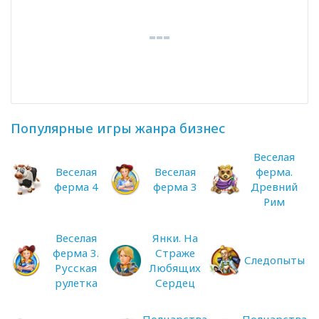
Популярные игры жанра бизнес
Веселая
Веселая
Веселая
ферма.
ферма 4
ферма 3
Древний
Рим
Веселая
Янки. На
ферма 3.
Страже
Следопыты
Русская
Любящих
рулетка
Сердец
Полцарства
Полцарства