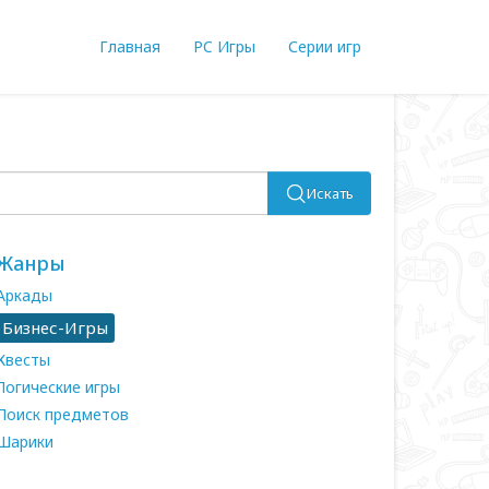
Главная
PC Игры
Серии игр
Искать
Жанры
Аркады
Бизнес-Игры
Квесты
Логические игры
Поиск предметов
Шарики