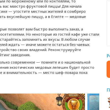
ным по мороженому или по коктейлям, то
ь вас маэстро фруктовой пиццы! Для начала
сике — угостите местных жителей в сомбреро
ать вкуснейшую пиццу, а в Египте — медовые
орые позволят вам быстро выполнить заказ, а
осетителями. Но некоторые из гостей кафе уже стали
тарайтесь запомнить их вкусы. В любом случае
елей ждать — иначе можете остаться без чаевых.
тройство своих владений. Реконструируйте
тинг заведения.
Р
только современное — помните и о национальной
ения экзотических медовых лепешек будет просто
ие и внимательность — место
шеф-повара
пока
П