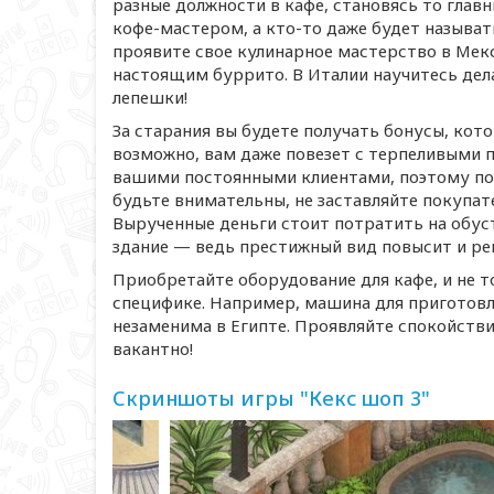
разные должности в кафе, становясь то глав
кофе-мастером
, а
кто-то
даже будет называт
проявите свое кулинарное мастерство в Мек
настоящим буррито. В Италии научитесь дел
лепешки!
За старания вы будете получать бонусы, кот
возможно, вам даже повезет с терпеливыми п
вашими постоянными клиентами, поэтому пос
будьте внимательны, не заставляйте покупат
Вырученные деньги стоит потратить на обус
здание — ведь престижный вид повысит и рей
Приобретайте оборудование для кафе, и не 
специфике. Например, машина для приготовл
незаменима в Египте. Проявляйте спокойств
вакантно!
Скриншоты игры "Кекс шоп 3"