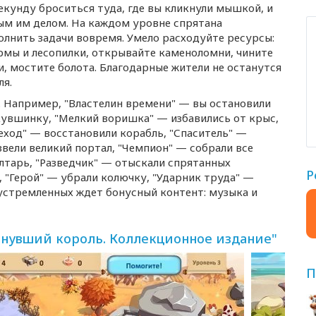
кунду броситься туда, где вы кликнули мышкой, и
ным им делом. На каждом уровне спрятана
лнить задачи вовремя. Умело расходуйте ресурсы:
рмы и лесопилки, открывайте каменоломни, чините
, мостите болота. Благодарные жители не останутся
ля.
. Например, "Властелин времени" — вы остановили
кувшинку, "Мелкий воришка" — избавились от крыс,
ход" — восстановили корабль, "Спаситель" —
вели великий портал, "Чемпион" — собрали все
лтарь, "Разведчик" — отыскали спрятанных
Р
 "Герой" — убрали колючку, "Ударник труда" —
устремленных ждет бонусный контент: музыка и
знувший король. Коллекционное издание"
П