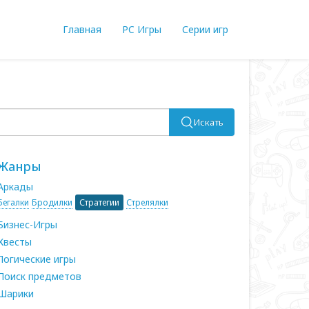
Главная
PC Игры
Серии игр
Искать
Жанры
Аркады
Бегалки
Бродилки
Стратегии
Стрелялки
Бизнес-Игры
Квесты
Логические игры
Поиск предметов
Шарики