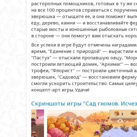
расторопных помощников, готовых в ту же се
на все 100 процентов справиться с поручен
зверюшка — отыщите ее, и она поможет выпо
еду, дерево, камни — и восстанавливайте фе
старые мосты и изношенные рыболовные сети
в стороне — они помогут вам отыскать коро
Все успехи в игре будут отмечены наградами
время, "Единение с природой" — вырастили 
"Пастух" — отыскали пропавшую овцу, "Море
построили летающий домик, "Архимаг" — воз
трофеи, "Флорист" — построили цветочный а
зверюшек, "Садовод" — восстановили ферму,
смогли ускорить строительство. Самых целе
концепт-арт
игры. Удачи!
Скриншоты игры "Сад гномов. Исче