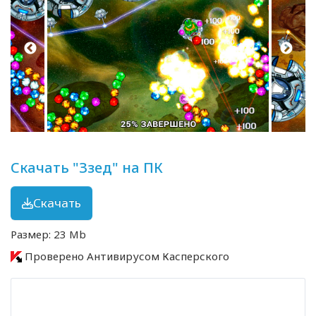
Скачать "Ззед" на ПК
Скачать
Размер: 23 Mb
Проверено Антивирусом Касперского