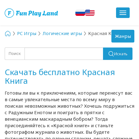
Toggle
navigat
PC Игры
Логические игры
Красная Книга
Toggle
Жанры
navigation
Поиск
Искать
Скачать бесплатно Красная
Книга
Готовы ли вы к приключениям, которые перенесут вас
в самые увлекательные места по всему миру в
поисках невозможных животных? Хочешь подружиться
с Радужным Енотом и поиграть в прятки с
венецианским маскарадным бобром? Тогда
присоединяйтесь к «Красной книге» и станьте
фотографом журнала о животных. Вы будете
путешествовать по разным странам, решать сложные