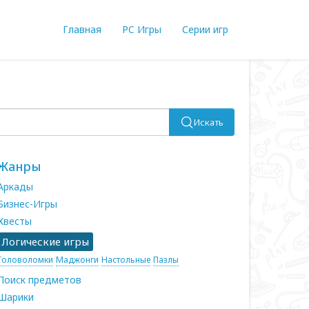
Главная
PC Игры
Серии игр
Искать
Жанры
Аркады
Бизнес-Игры
Квесты
Логические игры
Головоломки
Маджонги
Настольные
Пазлы
Поиск предметов
Шарики