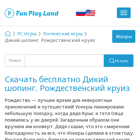
Toggle
navigat
PC Игры
Логические игры
Toggle
Жанры
Дикий шопинг. Рождественский круиз
navigation
Поиск
Искать
Скачать бесплатно Дикий
шопинг. Рождественский круиз
Рождество — лучшее время для невероятных
приключений и путешествий! Уокеры планировали
небольшую поездку, когда дядя Крыс и тетя Овца
появились у их дверей. Загадочным образом они
вручили им конверт. Дядя сказал, что это смиренная
благодарность за все, что Уокеры сделали в этом году.
Внутри были пять билетов на рождественский круиз.