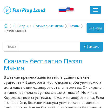
Toggle
navigat
PC Игры
Логические игры
Пазлы
Toggle
Жанры
Паззл Мания
navigation
Поиск
Искать
Скачать бесплатно Паззл
Мания
В давние времена жили на земле удивительные
существа – Единороги. Но людская злоба уничтожила
их, и лишь один единорог остался в живых. Он скрылся
в таинственном лесу, подальше от людей. Но и над
Королевством сгустилась тьма, и единорог исчез. Если
его не найти, болезни и засуха уничтожат все живое в
королевстве. В игре Паззл Мания. Хроники Единорога