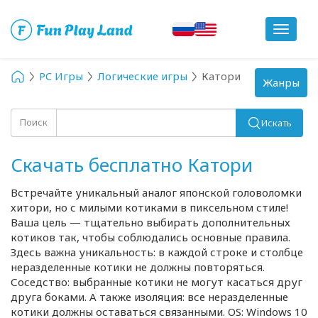
Toggle
navigat
PC Игры
Логические игры
Катори
Toggle
Жанры
navigation
Поиск
Искать
Скачать бесплатно Катори
Встречайте уникальный аналог японской головоломки
хитори, но с милыми котиками в пиксельном стиле!
Ваша цель — тщательно выбирать дополнительных
котиков так, чтобы соблюдались основные правила.
Здесь важна уникальность: в каждой строке и столбце
неразделенные котики не должны повторяться.
Соседство: выбранные котики не могут касаться друг
друга боками. А также изоляция: все неразделенные
котики должны оставаться связанными. OS: Windows 10