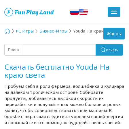
Toggle
navigat
PC Игры
Бизнес-Игры
Youda На краю света
Toggle
Жанры
navigation
Поиск
Искать
Скачать бесплатно Youda На
краю света
Пробуем себя в роли фермера, волшебника и кулинара
на далеком тропическом острове. Собирайте
продукты, добивайтесь высокой скорости их
переработки и получайте как можно больше игровых
монет, чтобы совершенствовать свои машины. В
борьбе с пиратами следите за уровнем вашей энергии
и повышайте его с помощью чудодейственных зелий.