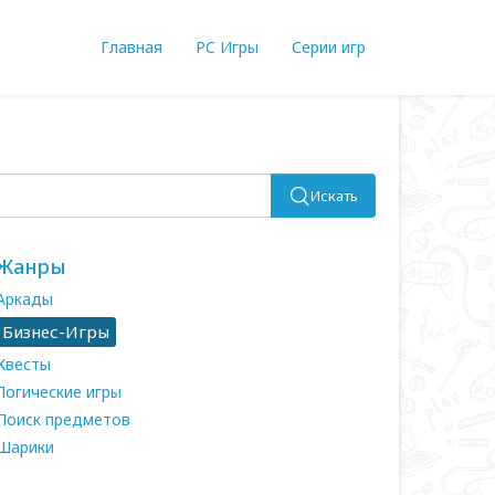
Главная
PC Игры
Серии игр
Искать
Жанры
Аркады
Бизнес-Игры
Квесты
Логические игры
Поиск предметов
Шарики