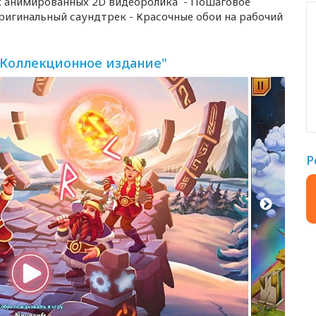
х анимированных 2D видеоролика - Пошаговое
игинальный саундтрек - Красочные обои на рабочий
 Коллекционное издание"
Р