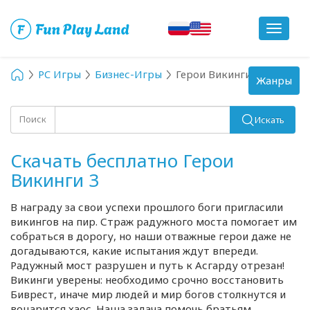
Toggle
navigat
PC Игры
Бизнес-Игры
Герои Викинги 3
Toggle
Жанры
navigation
Поиск
Искать
Скачать бесплатно Герои
Викинги 3
В награду за свои успехи прошлого боги пригласили
викингов на пир. Страж радужного моста помогает им
собраться в дорогу, но наши отважные герои даже не
догадываются, какие испытания ждут впереди.
Радужный мост разрушен и путь к Асгарду отрезан!
Викинги уверены: необходимо срочно восстановить
Биврест, иначе мир людей и мир богов столкнутся и
воцарится хаос. Наша задача помочь братьям