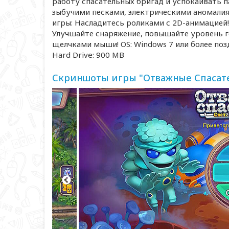
работу спасательных бригад и успокаивать 
зыбучими песками, электрическими аномали
игры: Насладитесь роликами с 2D-анимацией!
Улучшайте снаряжение, повышайте уровень г
щелчками мыши! OS: Windows 7 или более поздн
Hard Drive: 900 MB
Скриншоты игры "Отважные Спасател