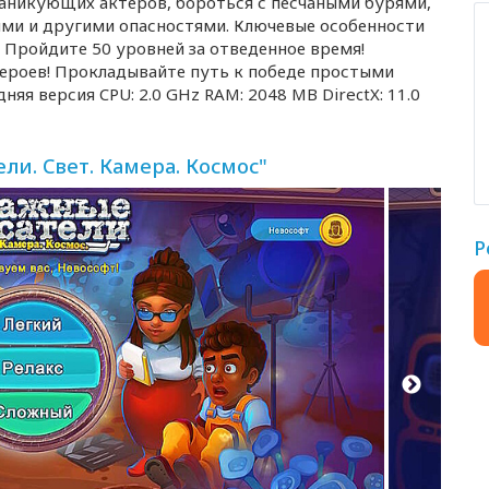
паникующих актеров, бороться с песчаными бурями,
ями и другими опасностями. Ключевые особенности
 Пройдите 50 уровней за отведенное время!
ероев! Прокладывайте путь к победе простыми
яя версия CPU: 2.0 GHz RAM: 2048 MB DirectX: 11.0
и. Свет. Камера. Космос"
Р