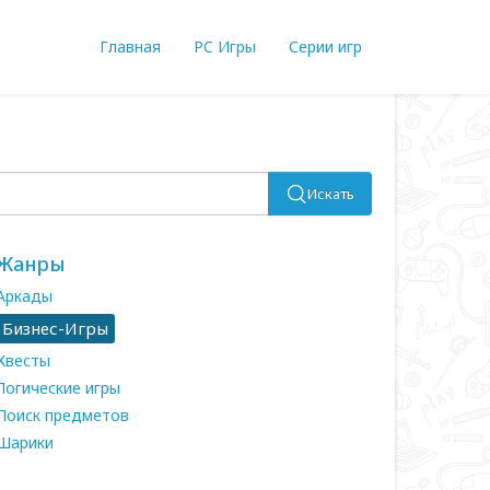
Главная
PC Игры
Серии игр
Искать
Жанры
Аркады
Бизнес-Игры
Квесты
Логические игры
Поиск предметов
Шарики