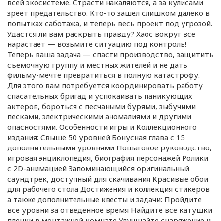
всей экосистеме. Страсти накаляются, а за кулисами
зреет предательство. Кто-то зашел слишком далеко в
попытках саботажа, и теперь весь проект под угрозой.
Удастся ли вам раскрыть правду? Хаос вокруг все
нарастает — возьмите ситуацию под контроль!
Теперь ваша задача — спасти производство, защитить
съемочную группу и местных жителей и не дать
фильму-мечте превратиться в полную катастрофу.
Для этого вам потребуется координировать работу
спасательных бригад и успокаивать паникующих
актеров, бороться с песчаными бурями, зыбучими
песками, электрическими аномалиями и другими
опасностями. Особенности игры и Коллекционного
издания: Свыше 50 уровней Бонусная глава с 15
дополнительными уровнями Пошаговое руководство,
игровая энциклопедия, биография персонажей Ролики
с 2D-анимацией Запоминающийся оригинальный
саундтрек, доступный для скачивания Красивые обои
для рабочего стола Достижения и коллекция стикеров
а также дополнительные квесты и задачи: Пройдите
все уровни за отведенное время Найдите все катушки
пленки в монтажной комнате Улучшайте снаряжение и