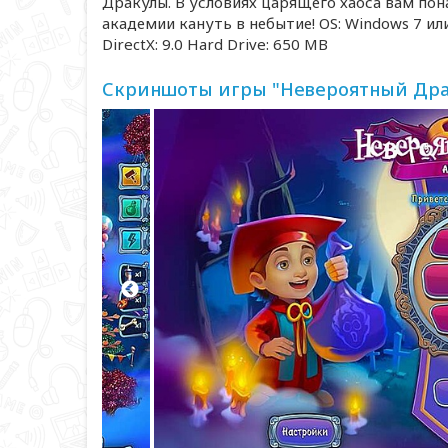
Дракулы. В условиях царящего хаоса вам пон
академии кануть в небытие! OS: Windows 7 ил
DirectX: 9.0 Hard Drive: 650 MB
Скриншоты игры "Невероятный Драк