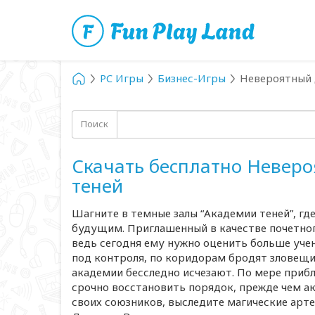
PC Игры
Бизнес-Игры
Невероятный 
Поиск
Скачать бесплатно Невер
теней
Шагните в темные залы “Академии теней”, г
будущим. Приглашенный в качестве почетного
ведь сегодня ему нужно оценить больше учен
под контроля, по коридорам бродят зловещие
академии бесследно исчезают. По мере приб
срочно восстановить порядок, прежде чем а
своих союзников, выследите магические арт