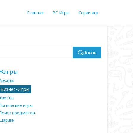
Главная
PC Игры
Серии игр
Искать
Жанры
Аркады
Бизнес-Игры
Квесты
Логические игры
Поиск предметов
Шарики