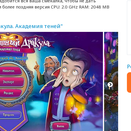
адобится вся ваша смекалка, чтобы не дать
и более поздняя версия CPU: 2.0 GHz RAM: 2048 MB
ула. Академия теней"
Р