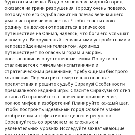
бурю огня и пепла. В одно мгновение мирный город
оказался на грани разрушения. Городу очень повезло,
потому что его судьба лежит на плечах величайшего
ума в истории человечества. Чтобы спасти свою
родину, он должен отправиться в эпическое
путешествие на Олимп, надеясь, что боги его услышат
и помогут. Вооруженный гениальными устройствами и
непревзойденным интеллектом, Архимед
путешествует по опасным горам и морям,
восстанавливая опустошенные земли. По пути он
сталкивается с тяжелыми испытаниями и
стратегическими решениями, требующими быстрого
мышления. Перехитрите смертельно опасные
препятствия и решите судьбу Сиракуз! Особенности
премиального издания игры: Спасите Сиракузы от огня
и хаоса Отправляйтесь в эпическое приключение,
полное мифов и изобретений Планируйте каждый шаг,
чтобы построить идеальный город Освойте умные
изобретения и эффективные цепочки ресурсов
Соревнуйтесь со временем на сложных и
увлекательных уровнях Исследуйте захватывающие
дух горы, моря и древние достопримечательности