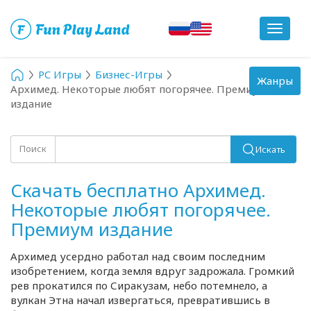
Toggle
navigat
PC Игры
Бизнес-Игры
Toggle
Жанры
Архимед. Некоторые любят погорячее. Премиум
navigation
издание
Поиск
Искать
Скачать бесплатно Архимед.
Некоторые любят погорячее.
Премиум издание
Архимед усердно работал над своим последним
изобретением, когда земля вдруг задрожала. Громкий
рев прокатился по Сиракузам, небо потемнело, а
вулкан Этна начал извергаться, превратившись в