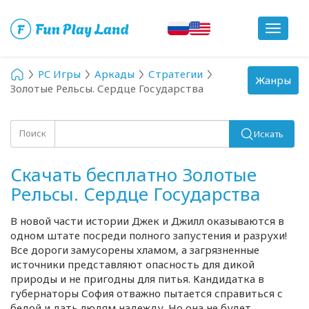
Toggle
navigat
PC Игры
Аркады
Стратегии
Toggle
Жанры
Золотые Рельсы. Сердце Государства
navigation
Поиск
Искать
Скачать бесплатно Золотые
Рельсы. Сердце Государства
В новой части истории Джек и Джилл оказываются в
одном штате посреди полного запустения и разрухи!
Все дороги замусорены хламом, а загрязненные
источники представляют опасность для дикой
природы и не пригодны для питья. Кандидатка в
губернаторы София отважно пытается справиться с
бедой и дать людям надежду. Но она не будет