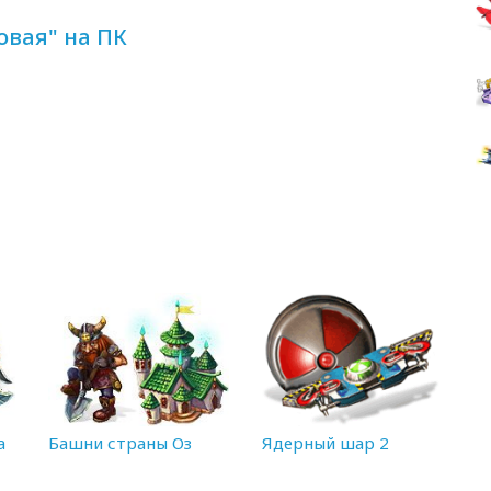
овая" на ПК
а
Башни страны Оз
Ядерный шар 2