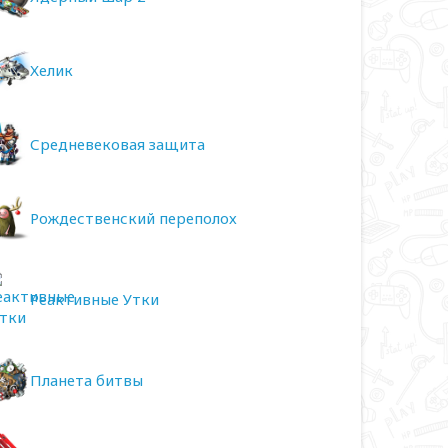
Хелик
Средневековая защита
Рождественский переполох
Реактивные Утки
Планета битвы