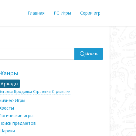
Главная
PC Игры
Серии игр
Искать
Жанры
Аркады
Бегалки
Бродилки
Стратегии
Стрелялки
Бизнес-Игры
Квесты
Логические игры
Поиск предметов
Шарики