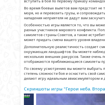
вступить в бой по первому приказу командо
Во время боевых вылетов вам предстоит не 
моря, но и перевозить грузы, и сопровождат
нападения неприятеля не дадут вам заскучать
Особенностью игры является то, что вы мож
разных участников мирового конфликта. Поп
самолетов страны Советов, а также истреби
может придать смена вашего уровня владения
Дополнительную реалистичность создает сме
окружающих ландшафтов. Вы можете наблюдат
нескольких внешних ракурсов. Также очень п
отображаются приближающиеся самолеты пр
По своему усмотрению вы можете выбрать 
степень сложности боя и оснастить свой са
делают игру идеальным авиасимулятором и д
Скриншоты игры "Герои неба. Втор