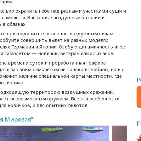
вания.
только охранять небо над разными участками суши и
ь самолеты. Внезапные воздушные баталии и
 в облаках.
ете присоединиться к
военно-воздушным
силам
робуйте совершить вылет на разных моделях
телях Германии и Японии. Особую динамичность игре
 самолетом — новичок, ветеран или ас из асов.
на времени суток и проработанная графика
ь за своим самолетом не только из кабины, но и с
оможет наличие специальной карты местности, где
Р
отивника.
подходящую территорию воздушных сражений,
молет всевозможным оружием. Все эти особенности
ля новичков, и для опытных пилотов.
ая Мировая"
П