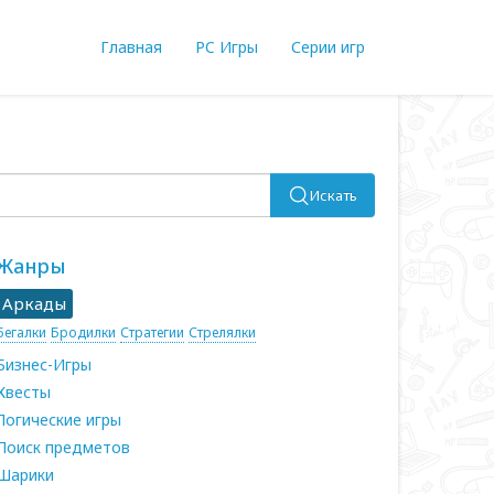
Главная
PC Игры
Серии игр
Искать
Жанры
Аркады
Бегалки
Бродилки
Стратегии
Стрелялки
Бизнес-Игры
Квесты
Логические игры
Поиск предметов
Шарики