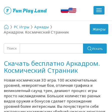
Toggle
navigat
PC Игры
Аркады
Toggle
Жанры
Аркадром. Космический Странник
navigation
Поиск
Искать
Скачать бесплатно Аркадром.
Космический Странник
Новая космическая 3D игра. 100 исключительных
уровней, невероятные бои, отличная графика и
великолепный саунд трек, деалают процесс игры
просто наслаждением. Большое количество разных
видов оружия и бонусов сделает прохождение
уровней более интересным. Вы почувствуете себя
настоящим космическим убийцей ужасных монстров